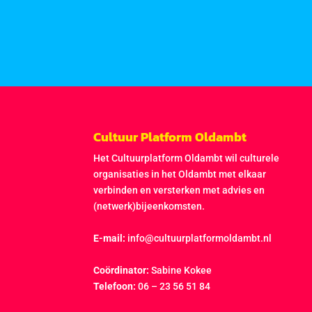
Cultuur Platform Oldambt
Het Cultuurplatform Oldambt wil culturele
organisaties in het Oldambt met elkaar
verbinden en versterken met advies en
(netwerk)bijeenkomsten.
E-mail:
info@cultuurplatformoldambt.nl
Coördinator:
Sabine Kokee
Telefoon:
06 – 23 56 51 84