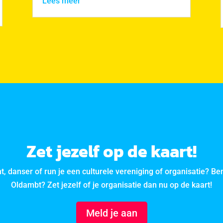
Lees meer
Zet jezelf op de kaart!
nt, danser of run je een culturele vereniging of organisatie? Ben 
Oldambt? Zet jezelf of je organisatie dan nu op de kaart!
Meld je aan