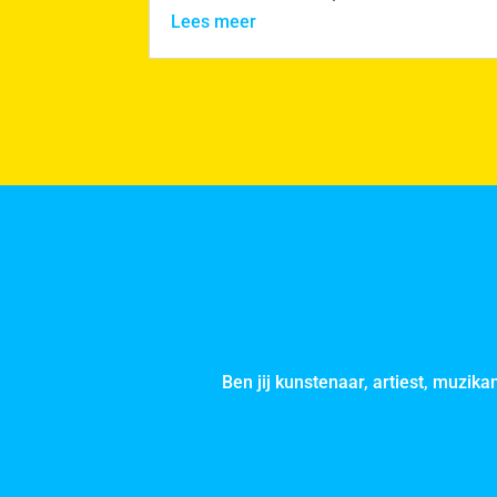
Lees meer
Ben jij kunstenaar, artiest, muzika