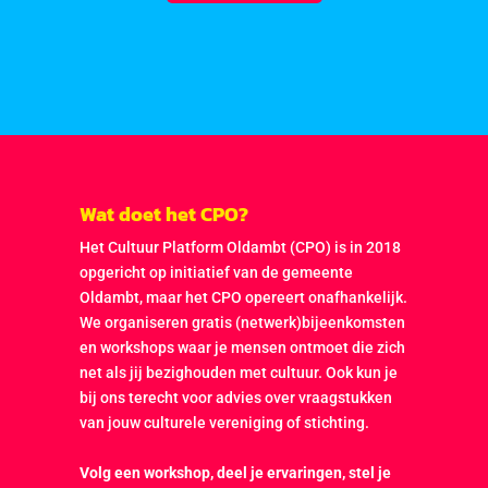
Wat doet het CPO?
Het Cultuur Platform Oldambt (CPO) is in 2018
opgericht op initiatief van de gemeente
Oldambt, maar het CPO opereert onafhankelijk.
We organiseren gratis (netwerk)bijeenkomsten
en workshops waar je mensen ontmoet die zich
net als jij bezighouden met cultuur. Ook kun je
bij ons terecht voor advies over vraagstukken
van jouw culturele vereniging of stichting.
Volg een workshop, deel je ervaringen, stel je