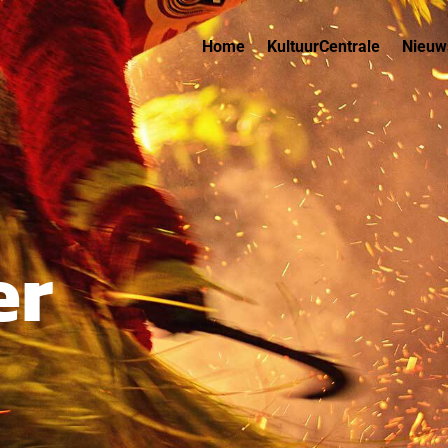
Home
KultuurCentrale
Nieuw
er