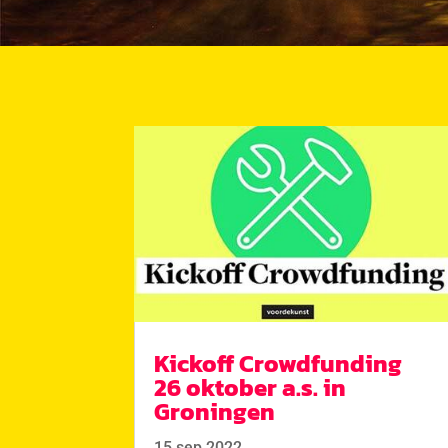
Kickoff Crowdfunding
26 oktober a.s. in
Groningen
15 sep 2022