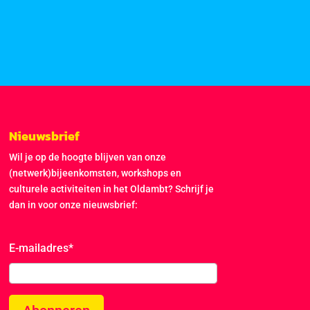
Nieuwsbrief
Wil je op de hoogte blijven van onze
(netwerk)bijeenkomsten, workshops en
culturele activiteiten in het Oldambt? Schrijf je
dan in voor onze nieuwsbrief:
E-mailadres
*