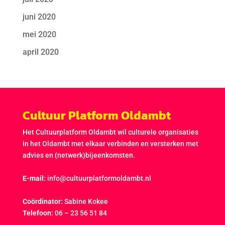
juni 2020
mei 2020
april 2020
Cultuur Platform Oldambt
Het Cultuurplatform Oldambt wil culturele organisaties
in het Oldambt met elkaar verbinden en versterken met
advies en (netwerk)bijeenkomsten.
E-mail:
info@cultuurplatformoldambt.nl
Coördinator:
Sabine Kokee
Telefoon:
06 – 23 56 51 84