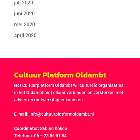
juli 2020
juni 2020
mei 2020
april 2020
Cultuur Platform Oldambt
Het Cultuurplatform Oldambt wil culturele organisaties
in het Oldambt met elkaar verbinden en versterken met
advies en (netwerk)bijeenkomsten.
E-mail:
info@cultuurplatformoldambt.nl
Coördinator:
Sabine Kokee
Telefoon:
06 – 23 56 51 84