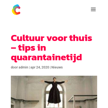
Cultuur voor thuis
– tips in
quarantainetijd
door
admin
|
apr 24, 2020
|
Nieuws